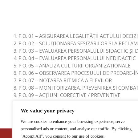
P.O. 01 – ASIGURAREA LEGALITĂȚII ACTULUI DECI
P.O. 02 – SOLUȚIONAREA SESIZĂRILOR SI A RECLA
P.O. 03 – EVALUAREA PERSONALULUI SIDACTIC ȘI 
P.O. 04 – EVALUAREA PERSONALULUI NEDIDACTIC
P.O. 05 – ANALIZA CULTURII ORGANIZAȚIONALE
P.O. 06 – OBSERVAREA PROCESULUI DE PREDARE-
P.O. 07 – NOTAREA RITMICĂ A ELEVILOR
P.O. 08 – MONITORIZAREA, PREVENIREA ȘI COMB
P.O. 09 – ACȚIUNI CORECTIVE / PREVENTIVE
We value your privacy
We use cookies to enhance your browsing experience, serve
personalised ads or content, and analyse our traffic. By clicking
"Accept All", you consent to our use of cookies.