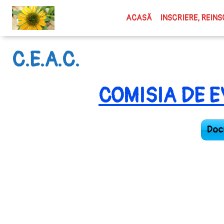
ACASĂ
INSCRIERE, REINS
Înscrierea în 
C.E.A.C.
2026-2027
Inscriere Grădi
COMISIA DE 
2026-2027
Docu