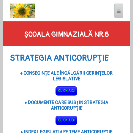
ȘCOALA GIMNAZIALĂ NR.6
STRATEGIA ANTICORUPȚIE
♦ CONSECINȚE ALE ÎNCĂLCĂRII CERINȚELOR
LEGISLATIVE
CLICK AICI
♦ DOCUMENTE CARE SUSȚIN STRATEGIA
ANTICORUPȚIE
CLICK AICI
♦ INDEX LEGISLATIV PE TEME ANTICORUPȚIE